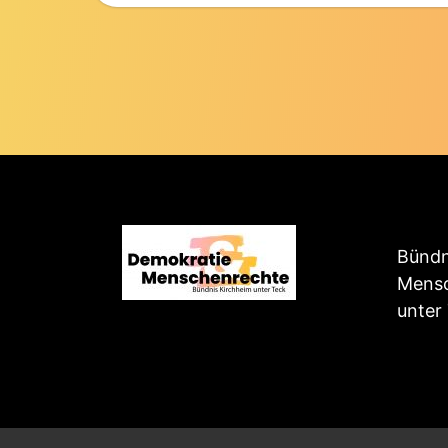
Bündn
Mensc
unter