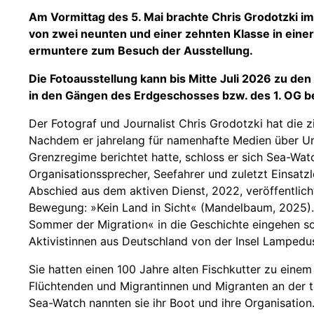
Am Vormittag des 5. Mai brachte Chris Grodotzki
von zwei neunten und einer zehnten Klasse in eine
ermuntere zum Besuch der Ausstellung.
Die Fotoausstellung kann bis Mitte Juli 2026 zu de
in den Gängen des Erdgeschosses bzw. des 1. OG b
Der Fotograf und Journalist Chris Grodotzki hat die zi
Nachdem er jahrelang für namenhafte Medien über Um
Grenzregime berichtet hatte, schloss er sich Sea-Wa
Organisationssprecher, Seefahrer und zuletzt Einsatz
Abschied aus dem aktiven Dienst, 2022, veröffentlicht
Bewegung: »Kein Land in Sicht« (Mandelbaum, 2025)
Sommer der Migration« in die Geschichte eingehen sol
Aktivistinnen aus Deutschland von der Insel Lampedus
Sie hatten einen 100 Jahre alten Fischkutter zu ein
Flüchtenden und Migrantinnen und Migranten an der tö
Sea-Watch nannten sie ihr Boot und ihre Organisation. 