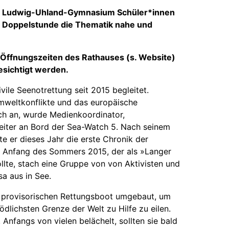
 im Ludwig-Uhland-Gymnasium Schüler*innen
r Doppelstunde die Thematik nahe und
n Öffnungszeiten des Rathauses (s. Website)
esichtigt werden.
vile Seenotrettung seit 2015 begleitet.
weltkonflikte und das europäische
tch an, wurde Medienkoordinator,
leiter an Bord der Sea-Watch 5. Nach seinem
e er dieses Jahr die erste Chronik der
. Anfang des Sommers 2015, der als »Langer
lte, stach eine Gruppe von von Aktivisten und
a aus in See.
em provisorischen Rettungsboot umgebaut, um
dlichsten Grenze der Welt zu Hilfe zu eilen.
Anfangs von vielen belächelt, sollten sie bald