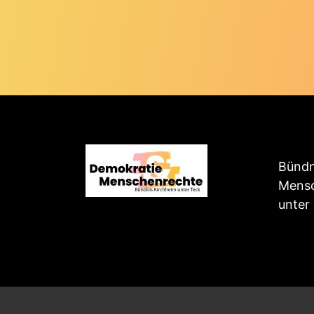
Bündn
Mensc
unter