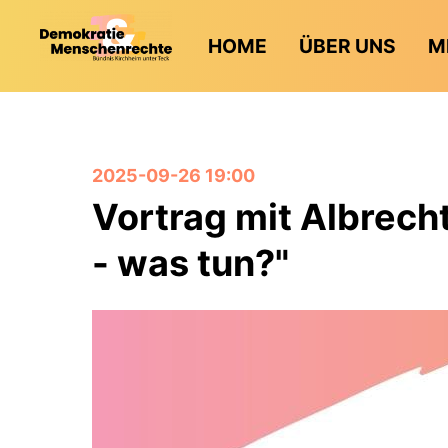
HOME
ÜBER UNS
M
2025-09-26 19:00
Vortrag mit Albrech
- was tun?"